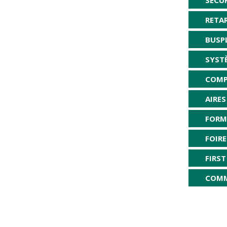
RETA
BUSP
SYST
COMP
AIRE
FORM
FOIR
FIRST
COMM